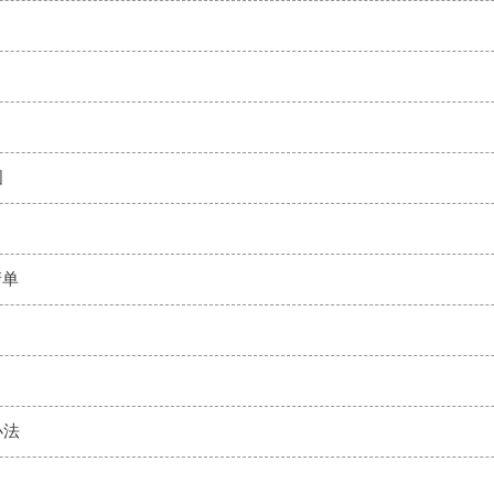
图
清单
）
办法