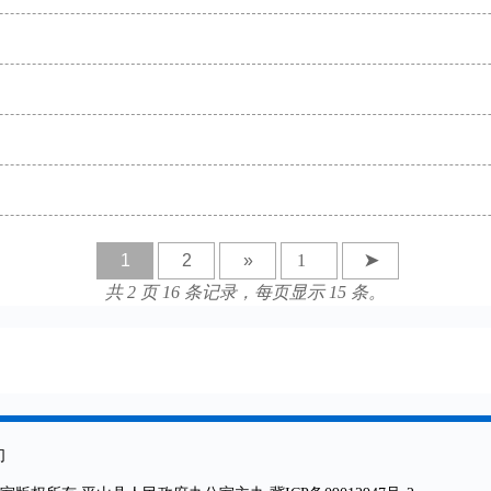
1
2
»
➤
共 2 页 16 条记录，每页显示 15 条。