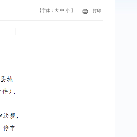
【字体：
大
中
小
】
打印