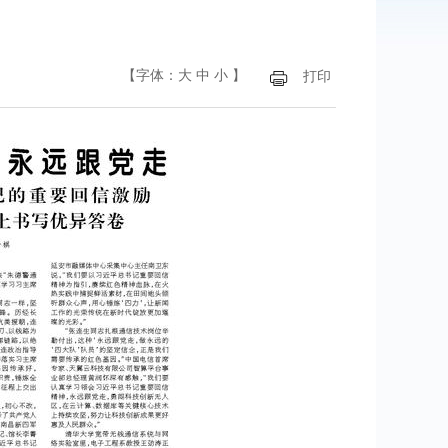
【字体：
大
中
小
】
打印