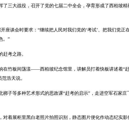
了三大战役，召开了党的七届二中全会，孕育形成了西柏坡精神。
持召开座谈会时要求：“继续把人民对我们党的‘考试’、把我们党正
色。”
的赶考之路。
响在竹板间荡漾——西柏坡纪念馆里，讲解员打着快板讲述着“赶
员范浩天说。
北梆子等多种艺术形式的思政课“赶考的启示”，走进空军石家庄
，对着展柜里黑白老照片拍照识别，静态图片便化作动态纪实影