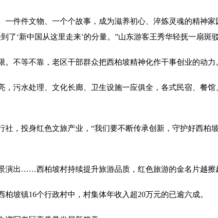
一件件文物、一个个故事，成为滋养初心、淬炼灵魂的精神家园。
到了‘新中国从这里走来’的分量。”山东游客王秀华轻抚一扇斑
限。不等不靠，老区干部群众把西柏坡精神化作干事创业的动力
亮，污水处理、文化长廊、卫生设施一应俱全，各式民宿、餐馆
旅行社，投身红色文旅产业，“我们要不断传承创新，守护好西柏
景演出……西柏坡村持续提升旅游品质，红色旅游的金名片越擦
；西柏坡镇16个行政村中，村集体年收入超20万元的已逾六成。