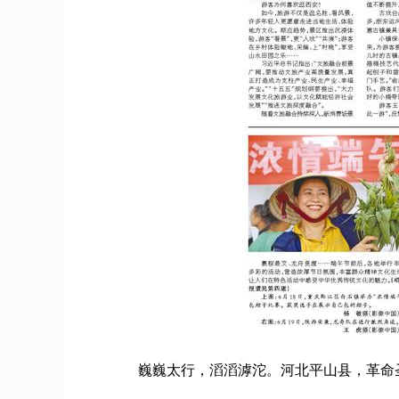
巍巍太行，滔滔滹沱。河北平山县，革命