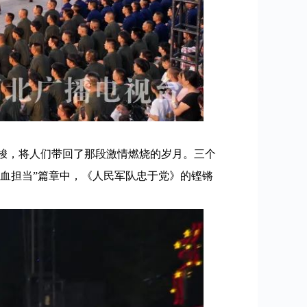
梭，将人们带回了那段激情燃烧的岁月。三个
铁血担当”篇章中，《人民军队忠于党》的铿锵