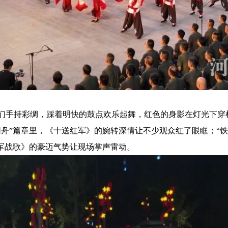
们手持彩绸，踩着明快的鼓点欢乐起舞，红色的身影在灯光下穿
同舟”篇章里，《十送红军》的婉转深情让不少观众红了眼眶；“
强军战歌》的豪迈气势让现场掌声雷动。