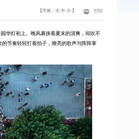
【字体：
大
中
小
】
打印
人民公园华灯初上。晚风裹挟着夏末的清爽，却吹不
红歌的节奏轻轻打着拍子，嘹亮的歌声与阵阵掌