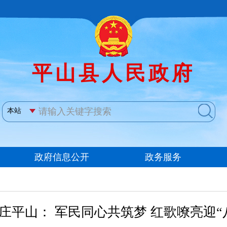
庄平山： 军民同心共筑梦 红歌嘹亮迎“