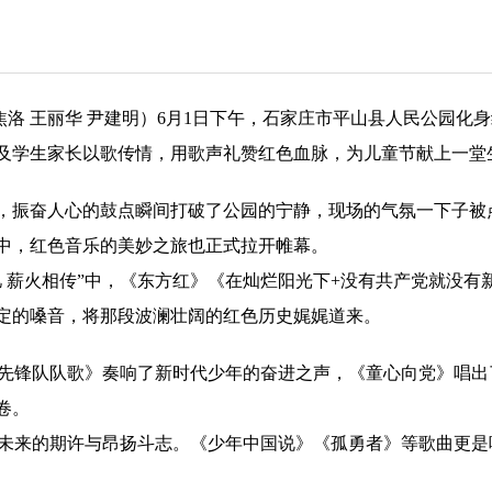
 焦洛 王丽华 尹建明）6月1日下午，石家庄市平山县人民公园化
师生及学生家长以歌传情，用歌声礼赞红色血脉，为儿童节献上一堂
，振奋人心的鼓点瞬间打破了公园的宁静，现场的气氛一下子被
中，红色音乐的美妙之旅也正式拉开帷幕。
忆 薪火相传”中，《东方红》《在灿烂阳光下+没有共产党就没
定的嗓音，将那段波澜壮阔的红色历史娓娓道来。
少年先锋队队歌》奏响了新时代少年的奋进之声，《童心向党》唱
卷。
们对未来的期许与昂扬斗志。《少年中国说》《孤勇者》等歌曲更