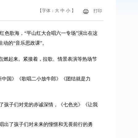
【字体：
大
中
小
】
打印
身红色歌海，“平山红大合唱六一专场”演出在这
生动的“音乐思政课”。
点燃起来。紧接着，拉歌、情景表演等热场节
有新中国》《歌唱二小放牛郎》《团结就是力
出了孩子们对党的赤诚深情，《七色光》《让我
是唱出了孩子们对未来的憧憬和无畏前行的勇