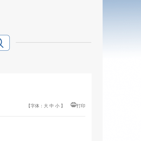
【字体：
大
中
小
】
打印