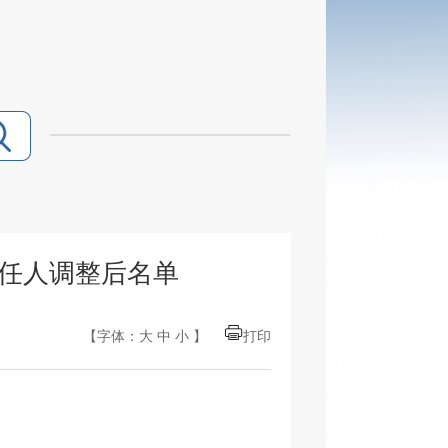
责任人调整后名单
【字体：
大
中
小
】
打印