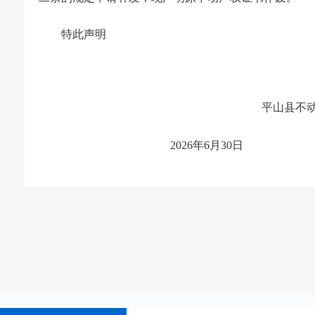
特此声明
平山县不
202
6
年
6
月
30
日