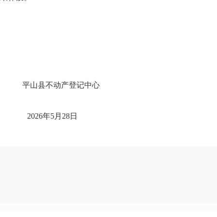
平山县不动产登记中心
202
6
年
5
月
28
日